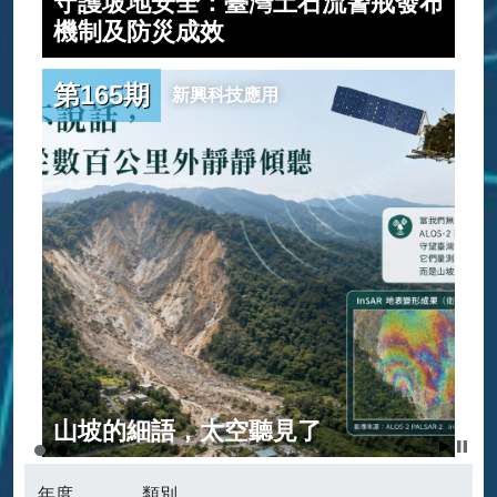
守護坡地安全：臺灣土石流警戒發布
建
機制及防災成效
第165期
新興科技應用
範
山坡的細語，太空聽見了
年度
類別