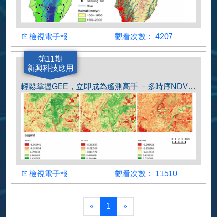
檢視
觀看人數
檢視電子報
觀看次數： 4207
作者
第11期
新興科技應用
白佩鑫
輕鬆掌握GEE，立即成為遙測高手 －多時序NDVI分析初體驗
檢視
觀看人數
檢視電子報
觀看次數： 11510
作者
白佩鑫
«
1
»