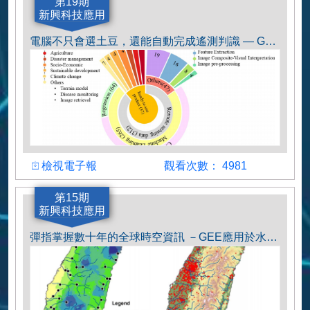
作者
第19期
新興科技應用
白佩鑫
電腦不只會選土豆，還能自動完成遙測判識 — GEE × 機器學習 × LULC地圖
檢視
觀看人數
檢視電子報
觀看次數： 4981
作者
第15期
新興科技應用
白佩鑫
彈指掌握數十年的全球時空資訊 －GEE應用於水資源管理的案例與實作