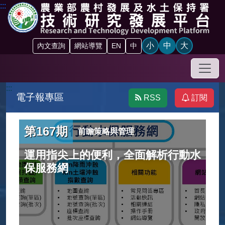
跳到主要內容區塊
:::
小
中
大
內文查詢
網站導覽
EN
中
手機
:::
電子報專區
RSS
訂閱
第167期
前瞻策略與管理
運用指尖上的便利，全面解析行動水
保服務網