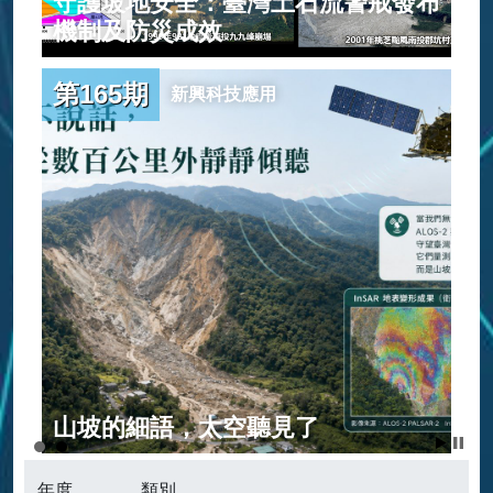
守護坡地安全：臺灣土石流警戒發布
建
機制及防災成效
第165期
新興科技應用
範
山坡的細語，太空聽見了
年度
類別