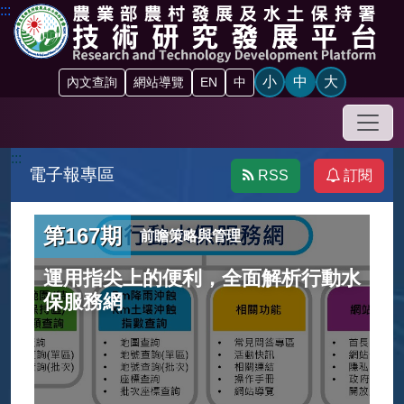
跳到主要內容區塊
:::
小
中
大
內文查詢
網站導覽
EN
中
手機
:::
電子報專區
RSS
訂閱
第167期
前瞻策略與管理
運用指尖上的便利，全面解析行動水
保服務網