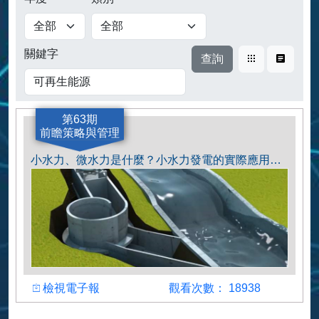
查詢
關鍵字
卡片式
表格式
第63期
前瞻策略與管理
小水力、微水力是什麼？小水力發電的實際應用、技術創新與推動實例介紹
檢視
觀看人數
檢視電子報
觀看次數： 18938