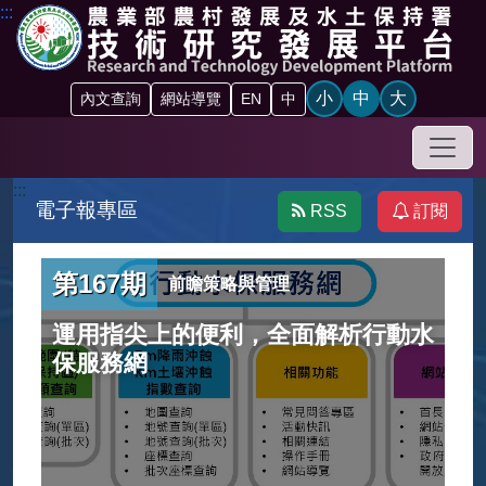
跳到主要內容區塊
:::
小
中
大
內文查詢
網站導覽
EN
中
手機
:::
電子報專區
RSS
訂閱
第167期
前瞻策略與管理
運用指尖上的便利，全面解析行動水
保服務網