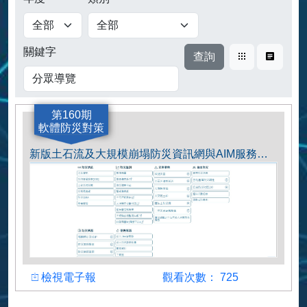
查詢
關鍵字
卡片式
表格式
第160期
軟體防災對策
新版土石流及大規模崩塌防災資訊網與AIM服務介紹
檢視
觀看人數
檢視電子報
觀看次數： 725