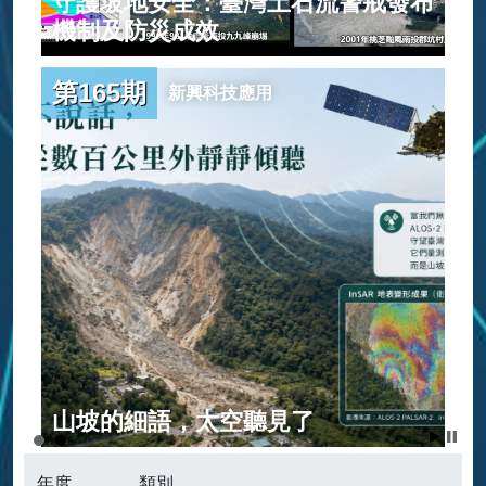
守護坡地安全：臺灣土石流警戒發布
範
機制及防災成效
第165期
新興科技應用
建
山坡的細語，太空聽見了
年度
類別