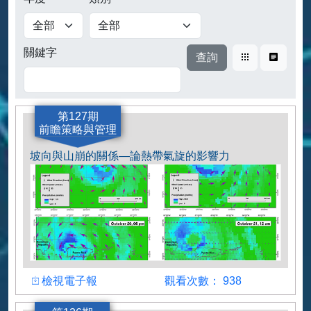
查詢
關鍵字
卡片式
表格式
第127期
前瞻策略與管理
坡向與山崩的關係—論熱帶氣旋的影響力
檢視
觀看人數
檢視電子報
觀看次數： 938