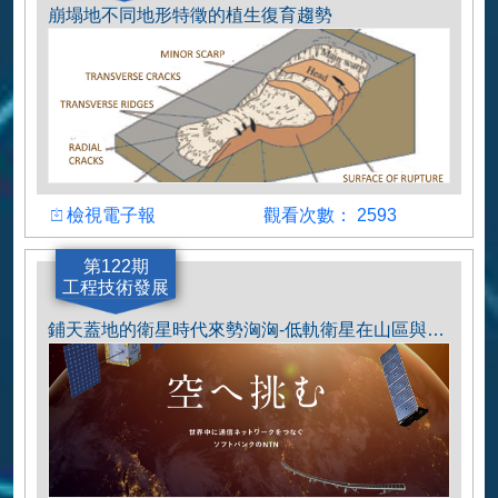
崩塌地不同地形特徵的植生復育趨勢
檢視
觀看人數
檢視電子報
觀看次數： 2593
作者
第122期
工程技術發展
葉雯婷
鋪天蓋地的衛星時代來勢洶洶-低軌衛星在山區與水土保持工作的驚奇應用