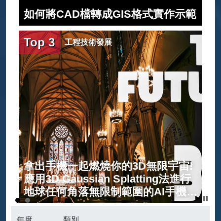
布
如何將CAD檔轉成GIS格式實作示範
Top 3
工程技術發展
拿出手機一起燃燒你的3D無限宇宙!
應用3D Gaussian Splatting法進行
地球任何角落無限制範圍的AI手機建
模介紹
年度
類別