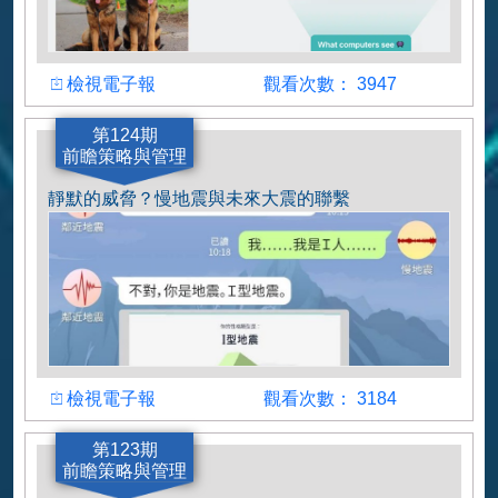
檢視
觀看人數
檢視電子報
觀看次數： 3947
作者
第124期
前瞻策略與管理
陳俊廷
靜默的威脅？慢地震與未來大震的聯繫
檢視
觀看人數
檢視電子報
觀看次數： 3184
作者
第123期
前瞻策略與管理
黃偉宸