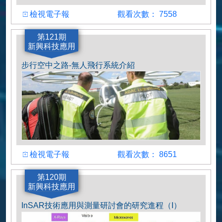
檢視
觀看人數
檢視電子報
觀看次數： 7558
作者
第121期
新興科技應用
李哲宇
步行空中之路-無人飛行系統介紹
檢視
觀看人數
檢視電子報
觀看次數： 8651
作者
第120期
新興科技應用
陳俊廷
InSAR技術應用與測量研討會的研究進程（I）