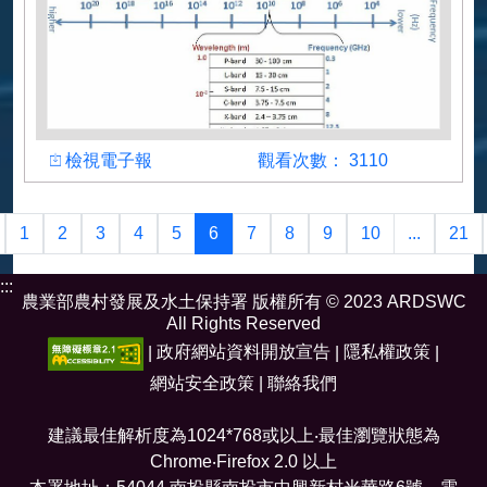
檢視
觀看人數
檢視電子報
觀看次數： 3110
作者
李易諭
1
2
3
4
5
6
7
8
9
10
...
21
:::
農業部農村發展及水土保持署 版權所有 © 2023 ARDSWC
All Rights Reserved
|
政府網站資料開放宣告
|
隱私權政策
|
網站安全政策
|
聯絡我們
建議最佳解析度為1024*768或以上‧最佳瀏覽狀態為
Chrome‧Firefox 2.0 以上