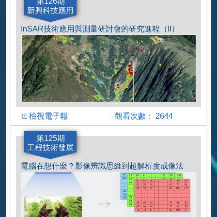
作者
第126期
新興科技應用
葉雯婷
InSAR技術應用與測量研討會的研究進程（II）
檢視
觀看人數
檢視電子報
觀看次數： 2644
作者
第125期
工程技術發展
李易諭
電腦在想什麼？影像辨識思維到超解析度成像法