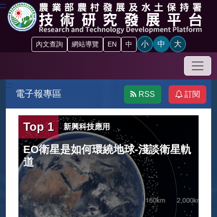
跳到主要內容區塊
:::
小
中
大
內文查詢
網站導覽
EN
中
手機
:::
電子報專區
RSS
訂閱
Top 1
新興科技應用
水
EO衛星是如何環繞地球-淺談衛星軌
道