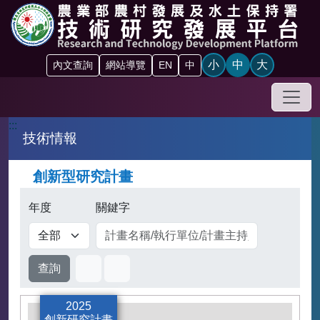
跳到主要內容區塊
小
中
大
內文查詢
網站導覽
EN
中
手機
:::
技術情報
創新型研究計畫
年度
關鍵字
卡片式
表格式
2025
創新研究計畫