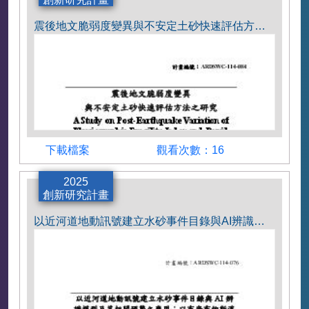
震後地文脆弱度變異與不安定土砂快速評估方法之研究
下載檔案
觀看次數
下載檔案
觀看次數：16
計畫主持人
2025
創新研究計畫
謝孟勳助理教授
以近河道地動訊號建立水砂事件目錄與AI辨識模型及其相關預警之應用：以布唐布納斯溪為例