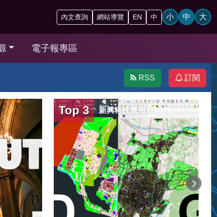
小
中
大
內文查詢
網站導覽
EN
中
源
電子報專區
RSS
訂閱
第166期
前瞻策略