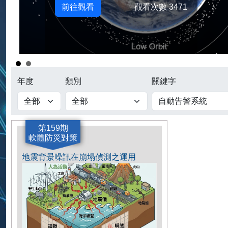
起燃燒你的3D無
 Gaussian
如何將CAD檔轉成GIS格
ng法進行地球任何角
實作示範
的AI手機建模
年度
類別
關鍵字
第159期
軟體防災對策
地震背景噪訊在崩塌偵測之運用