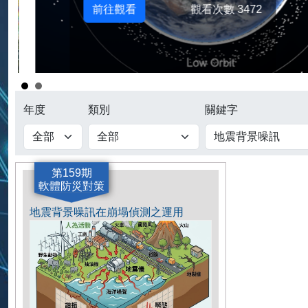
前往觀看
觀看次數 3472
年度
類別
關鍵字
第159期
軟體防災對策
地震背景噪訊在崩塌偵測之運用