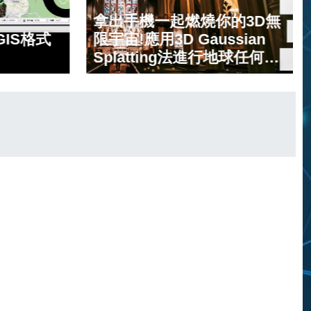
拿出手機一起燃燒你的3D無
IS格式
限宇宙!應用3D Gaussian
Splatting法進行地球任何角
落無限制範圍的AI手機建模
介紹