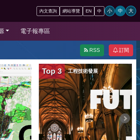
小
中
大
內文查詢
網站導覽
EN
中
源
電子報專區
RSS
訂閱
Top 3
工程技術發展