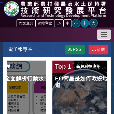
跳到主要內容區塊
:::
小
中
大
內文查詢
網站導覽
EN
中
手機
:::
電子報專區
RSS
訂閱
Top 1
新興科技應用
水
EO衛星是如何環繞地球-淺談衛星軌
道