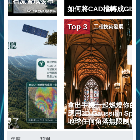
布
如何將CAD檔轉成GIS格式實作示範
Top 3
工程技術發展
拿出手機一起燃燒你的3D無限宇宙!
應用3D Gaussian Splatting法進行
地球任何角落無限制範圍的AI手機建
模介紹
年度
類別