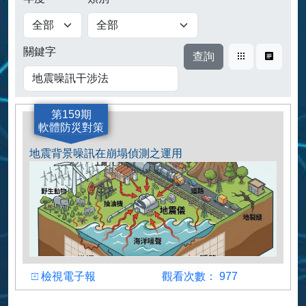
查詢
關鍵字
卡片式
表格式
第159期
軟體防災對策
地震背景噪訊在崩塌偵測之運用
檢視
觀看人數
檢視電子報
觀看次數： 977