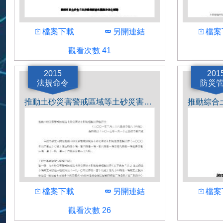
下載
下載
下載
檔案下載
另開連結
檔案
觀看人數
觀看人數
觀看次數 41
作者
作者
日本国土技術政策総合研究所
厚生労
2015
201
法規命令
防災
推動土砂災害警戒區域等土砂災害防止對策相關法律施行令.pdf
推動綜合土
下載
下載
下載
檔案下載
另開連結
檔案
觀看人數
觀看人數
觀看次數 26
作者
作者