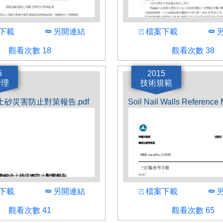
下載
下載
下
下載
另開連結
檔案下載
另
觀看人數
觀看次數 18
觀看次數 38
作者
働省
日本国土交通省
5
2015
管理
技術規範
砂災害防止對策報告.pdf
下載
下載
下
下載
另開連結
檔案下載
另
觀看人數
觀看次數 41
觀看次數 65
作者