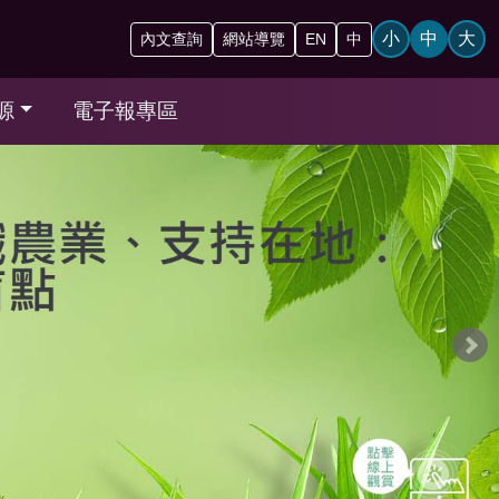
小
中
大
內文查詢
網站導覽
EN
中
源
電子報專區