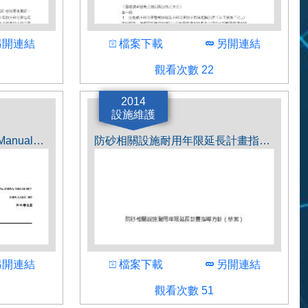
載
下載
下載
開連結
檔案下載
另開連結
觀看人數
觀看次數 22
作者
日本国土交通省
2014
設施維護
Soil Nail Walls Reference Manual（土釘擋土牆參考手冊）.pdf
防砂相關設施耐用年限延長計畫指導方針（草案）.pdf
載
下載
下載
開連結
檔案下載
另開連結
觀看人數
觀看次數 51
作者