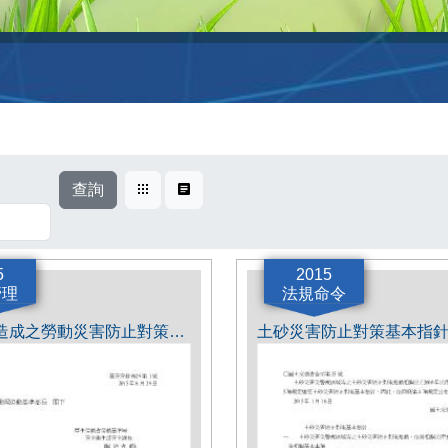
查詢
卡片式
表格式
5
2015
管理
法規命令
坡面崩塌造成之勞動災害防止對策指南.pdf
土砂災害防止對策基本指針.p