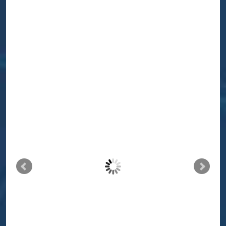
前往觀看
觀看次數 3472
Top 2
新興科技應用