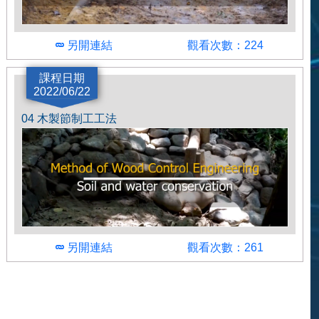
另開連結
觀看次數：224
講師
課程日期
2022/06/22
農村發展及水土保持署
04 木製節制工工法
簡介
人工壓實小徑係無痕步道工法的一種，採用手持夯
實機進行步道路面整理，以達便於民眾親近自然的
同時，最低限度影響環境的功用。
另開連結
觀看次數：261
講師
農村發展及水土保持署