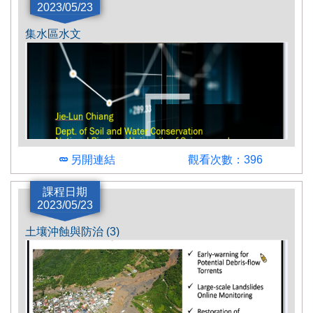
2023/05/23
集水區水文
另開連結
觀看次數：396
講師
課程日期
2023/05/23
江介倫
土壤沖蝕與防治 (3)
簡介
內容主要包含基礎水文學、單位歷線、如何應用空
拍機測繪地形產製地表模型、如何應用地理資訊系
統進行集水區流路分析及集水區劃定與徐昇氏多邊
形法計算平均降雨權重…等等