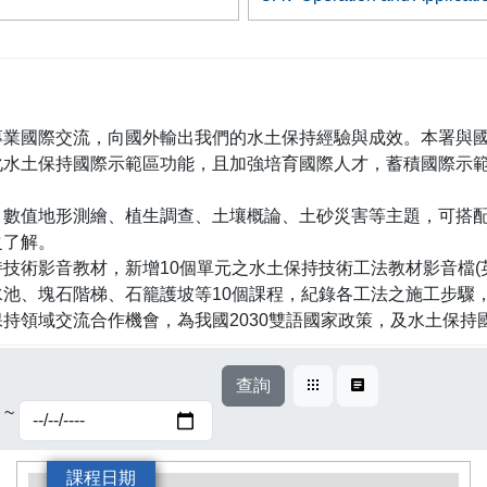
作者
Jie-Lun Chiang
專業國際交流，向國外輸出我們的水土保持經驗與成效。本署與
化水土保持國際示範區功能，且加強培育國際人才，蓄積國際示
、數值地形測繪、植生調查、土壤概論、土砂災害等主題，可搭
之了解。
技術影音教材，新增10個單元之水土保持技術工法教材影音檔(
池、塊石階梯、石籠護坡等10個課程，紀錄各工法之施工步驟
持領域交流合作機會，為我國2030雙語國家政策，及水土保持
查詢
卡片式
表格式
課程日期訖
~
課程日期