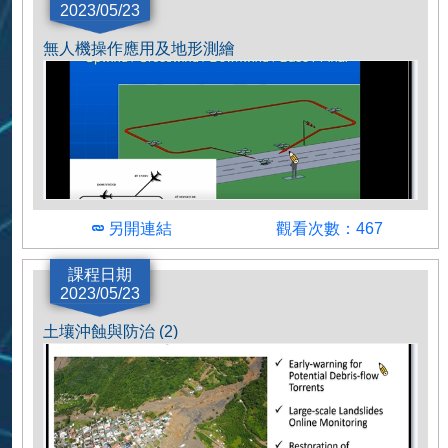
2023/05/23
無人機操作應用及地形測繪
另開連結
觀看次數：467
講師
課程日期
2023/05/23
江介倫
土壤沖蝕與防治 (2)
簡介
內容介紹無人機的發展歷程、無人機在水土保持的
應用及地形測繪的應用、無人機相關法規及各個級
別之考照內容（基本級、高級G1、G2、G3）…等
等