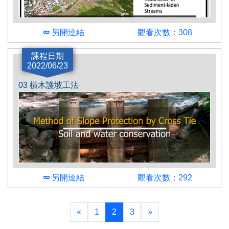
另開連結
觀看次數：308
講師
課程日期
2022/06/23
吳嘉俊
03 橫木護坡工法
簡介
內容主要包含何謂集水區、說明土壤沖蝕的種類及
過程以及所造成的問題和影響、介紹依不同的崩塌
速度與土石粒徑所分成的崩塌類型、介紹臺灣崩塌
案例…等等，最後展示由屏科大所製作的來社溪模
型，模擬降雨後來社溪的沖蝕情況。
另開連結
觀看次數：292
講師
農村發展及水土保持署
«
1
2
3
»