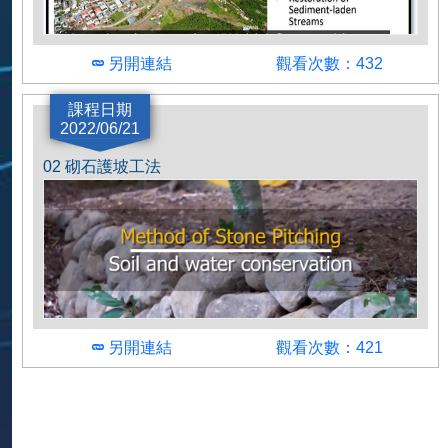
另開連結
觀看次數：432
講師
課程日期
2022/06/21
吳嘉俊
02 砌石護坡工法
簡介
內容主要包含何謂集水區、說明土壤沖蝕的種類及
過程以及所造成的問題和影響、介紹依不同的崩塌
速度與土石粒徑所分成的崩塌類型、介紹臺灣崩塌
案例…等等，最後展示由屏科大所製作的來社溪模
型，模擬降雨後來社溪的沖蝕情況。
另開連結
觀看次數：421
講師
農村發展及水土保持署