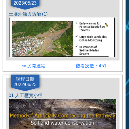
2023/05/23
土壤沖蝕與防治 (1)
另開連結
觀看次數：451
講師
課程日期
2022/06/23
吳嘉俊
01 人工壓實小徑
簡介
內容主要包含何謂集水區、說明土壤沖蝕的種類及
過程以及所造成的問題和影響、介紹依不同的崩塌
速度與土石粒徑所分成的崩塌類型、介紹臺灣崩塌
案例…等等，最後展示由屏科大所製作的來社溪模
型，模擬降雨後來社溪的沖蝕情況。