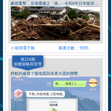
豪雨重擊，災後重建之「路」- 令和6年日本能登半島地震系列報導III
檢視
觀看人數
檢視電子報
觀看次數： 5555
作者
第124期
前瞻策略與管理
陳俊廷
靜默的威脅？慢地震與未來大震的聯繫