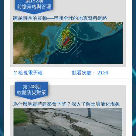
作者
第152期
前瞻策略與管理
曾勛苑、黃信樺、王國隆、李苡宣、陳璽安
跨越時區的震動──串聯全球的地震資料網絡
檢視
觀看人數
檢視電子報
觀看次數： 2139
作者
第148期
軟體防災對策
黃偉宸
為什麼地震時建築會下陷？深入了解土壤液化現象