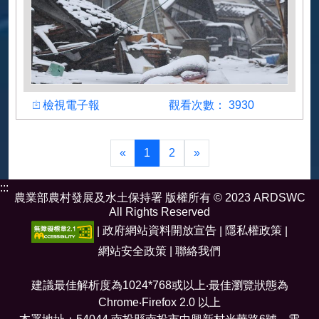
檢視
觀看人數
檢視電子報
觀看次數： 3930
作者
陳俊廷
«
1
2
»
:::
農業部農村發展及水土保持署 版權所有 © 2023 ARDSWC
All Rights Reserved
|
政府網站資料開放宣告
|
隱私權政策
|
網站安全政策
|
聯絡我們
建議最佳解析度為1024*768或以上‧最佳瀏覽狀態為
Chrome‧Firefox 2.0 以上