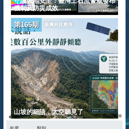
守護坡地安全：臺灣土石流警戒發布
範
機制及防災成效
第165期
新興科技應用
建
山坡的細語，太空聽見了
年度
類別