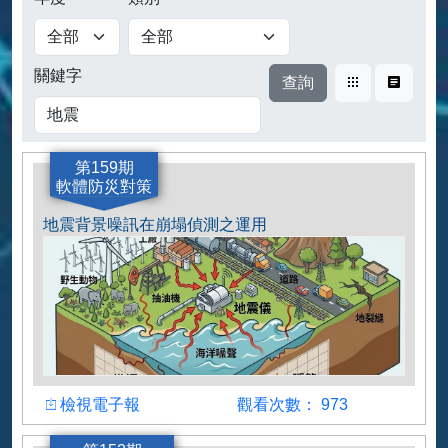
查詢
關鍵字
卡片式
表格式
第159期
軟體防災對策
地震背景噪訊在崩塌偵測之運用
檢視
觀看人數
檢視電子報
觀看次數： 973