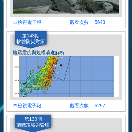
檢視
觀看人數
檢視電子報
觀看次數： 5643
作者
第143期
軟體防災對策
黃偉宸
地震震度與規模演進解析
檢視
觀看人數
檢視電子報
觀看次數： 6297
作者
第130期
前瞻策略與管理
黃偉宸